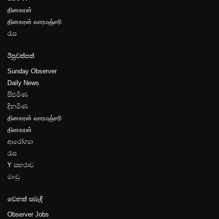
தினகரன்
தினகரன் வாரமஞ்சரி
රැස
ඊපුවත්පත්
Sunday Observer
Daily News
සිළුමිණ
දිනමිණ
தினகரன் வாரமஞ்சரி
தினகரன்
ආරෝග්‍යා
රැස
Y සඟරාව
මාංචු
වෙනත් සබැඳි
Observer Jobs