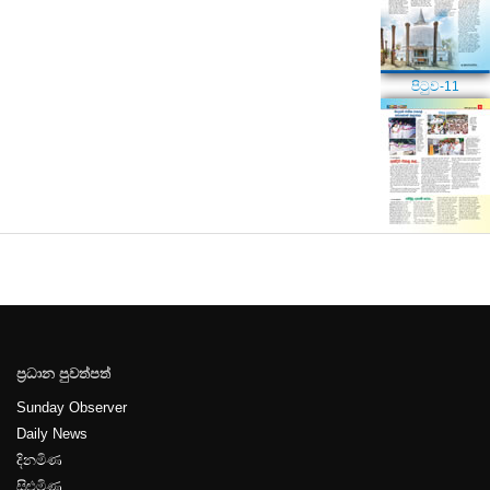
පිටුව-11
ප්‍රධාන පුවත්පත්
Sunday Observer
Daily News
දිනමිණ
සිළුමිණ