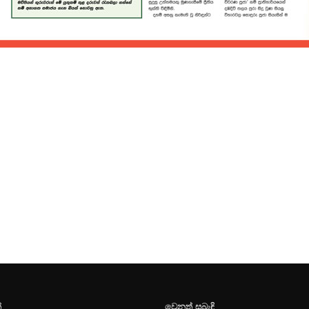
්
වෙනත් සබැඳි