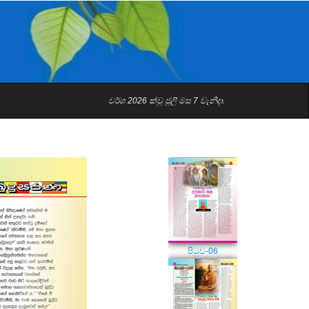
පිටුව-04
වර්ශ 2026 ක්වූ ජූලි මස 7 වැනිදා.
පිටුව-05
පිටුව-06