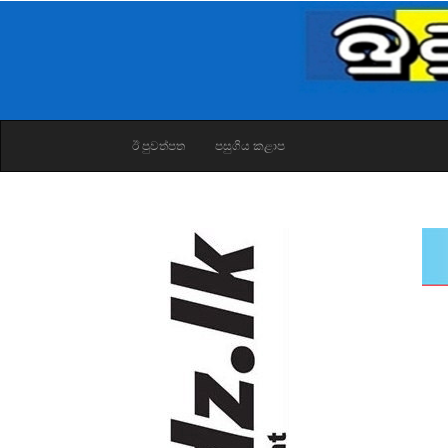
ඊ පුවත්පත
පසුගිය කළාප