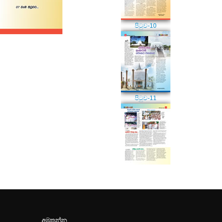
පිටුව-10
පිටුව-11
අමතන්න