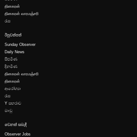
தினகரன்
தினகரன் வாரமஞ்சரி
රැස
ඊපුවත්පත්
Sunday Observer
Daily News
සිළුමිණ
දිනමිණ
தினகரன் வாரமஞ்சரி
தினகரன்
ආරෝග්‍යා
රැස
Y සඟරාව
මාංචු
වෙනත් සබැඳි
Observer Jobs