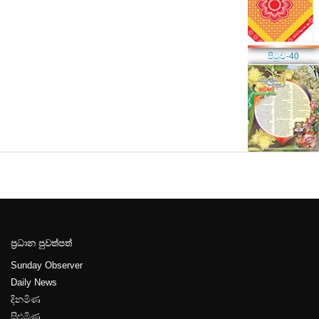
පිටුව-40
ප්‍රධාන පුවත්පත්
Sunday Observer
Daily News
දිනමිණ
සිළුමිණ