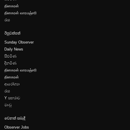
தினகரன்
தினகரன் வாரமஞ்சரி
පිටුව-40
රැස
ඊපුවත්පත්
Sunday Observer
Daily News
සිළුමිණ
දිනමිණ
தினகரன் வாரமஞ்சரி
தினகரன்
ආරෝග්‍යා
රැස
Y සඟරාව
මාංචු
වෙනත් සබැඳි
Observer Jobs