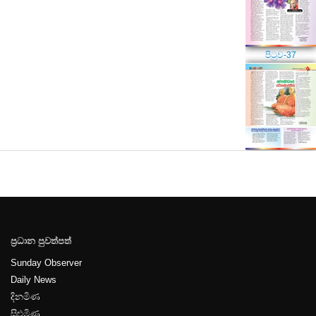
පිටුව-37
පිටුව-38
ප්‍රධාන පුවත්පත්
පිටුව-39
Sunday Observer
Daily News
දිනමිණ
සිළුමිණ