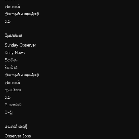
தினகரன்
தினகரன் வாரமஞ்சரி
පිටුව-20
රැස
ඊපුවත්පත්
Sunday Observer
Daily News
සිළුමිණ
පිටුව-21
දිනමිණ
தினகரன் வாரமஞ்சரி
தினகரன்
ආරෝග්‍යා
රැස
Y සඟරාව
පිටුව-22
මාංචු
වෙනත් සබැඳි
Observer Jobs