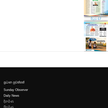
පිටුව-17
පිටුව-18
ප්‍රධාන පුවත්පත්
පිටුව-19
Sunday Observer
Daily News
දිනමිණ
සිළුමිණ