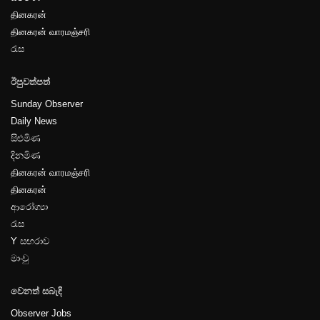
தினகரன்
தினகரன் வாரமஞ்சரி
රැස
ඊපුවත්පත්
Sunday Observer
Daily News
සිළුමිණ
දිනමිණ
தினகரன் வாரமஞ்சரி
தினகரன்
ආරෝග්‍යා
රැස
Y සඟරාව
මාංචු
වෙනත් සබැඳි
Observer Jobs