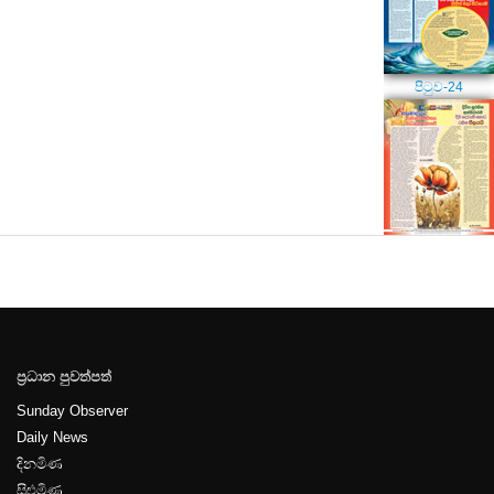
පිටුව-24
ප්‍රධාන පුවත්පත්
Sunday Observer
Daily News
දිනමිණ
සිළුමිණ