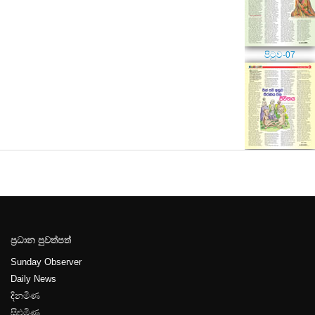
පිටුව-07
පිටුව-08
ප්‍රධාන පුවත්පත්
පිටුව-09
Sunday Observer
Daily News
දිනමිණ
සිළුමිණ