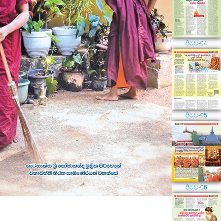
පිටුව-04
පිටුව-05
පිටුව-06