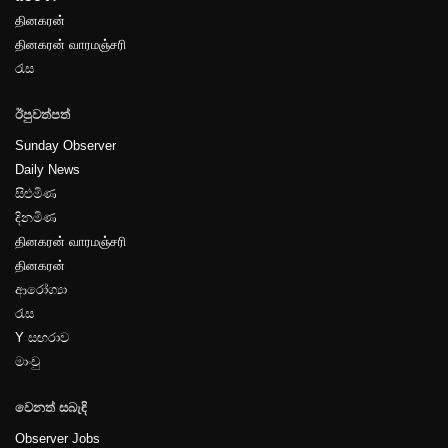
தினகரன்
தினகரன் வாரமஞ்சரி
පිටුව-10
රැස
ඊපුවත්පත්
Sunday Observer
Daily News
සිළුමිණ
පිටුව-11
දිනමිණ
தினகரன் வாரமஞ்சரி
தினகரன்
ආරෝග්‍යා
රැස
Y සඟරාව
පිටුව-12
මාංචු
වෙනත් සබැඳි
Observer Jobs