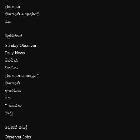
தினகரன்
தினகரன் வாரமஞ்சரி
පිටුව-43
රැස
ඊපුවත්පත්
Sunday Observer
Daily News
සිළුමිණ
පිටුව-44
දිනමිණ
தினகரன் வாரமஞ்சரி
தினகரன்
ආරෝග්‍යා
රැස
Y සඟරාව
මාංචු
වෙනත් සබැඳි
Observer Jobs