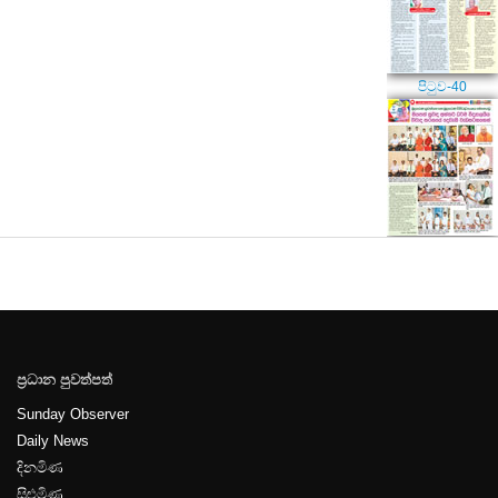
පිටුව-40
පිටුව-41
ප්‍රධාන පුවත්පත්
පිටුව-42
Sunday Observer
Daily News
දිනමිණ
සිළුමිණ