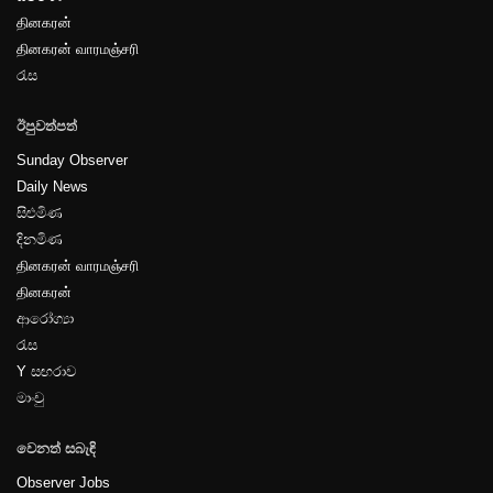
தினகரன்
தினகரன் வாரமஞ்சரி
පිටුව-31
රැස
ඊපුවත්පත්
Sunday Observer
Daily News
සිළුමිණ
පිටුව-32
දිනමිණ
தினகரன் வாரமஞ்சரி
தினகரன்
ආරෝග්‍යා
රැස
Y සඟරාව
පිටුව-33
මාංචු
වෙනත් සබැඳි
Observer Jobs