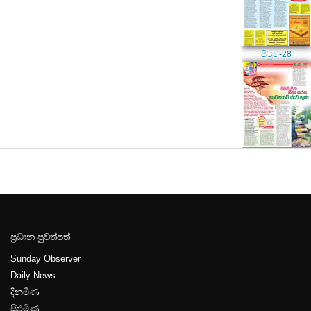
පිටුව-28
පිටුව-29
ප්‍රධාන පුවත්පත්
පිටුව-30
Sunday Observer
Daily News
දිනමිණ
සිළුමිණ