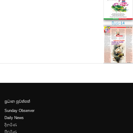
පිටුව-14
පිටුව-15
ප්‍රධාන පුවත්පත්
පිටුව-16
Sunday Observer
Daily News
දිනමිණ
සිළුමිණ