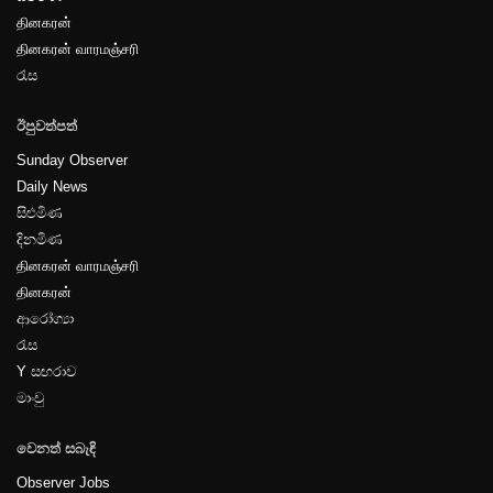
தினகரன்
தினகரன் வாரமஞ்சரி
පිටුව-17
රැස
ඊපුවත්පත්
Sunday Observer
Daily News
සිළුමිණ
පිටුව-18
දිනමිණ
தினகரன் வாரமஞ்சரி
தினகரன்
ආරෝග්‍යා
රැස
Y සඟරාව
පිටුව-19
මාංචු
වෙනත් සබැඳි
Observer Jobs