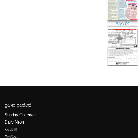
පිටුව-09
පිටුව-10
ප්‍රධාන පුවත්පත්
පිටුව-11
Sunday Observer
Daily News
දිනමිණ
සිළුමිණ