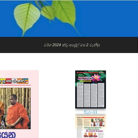
පිටුව-09
වර්ශ 2024 ක්වූ අප්‍රේල් මස 2 වැනිදා.
පිටුව-10
පිටුව-11