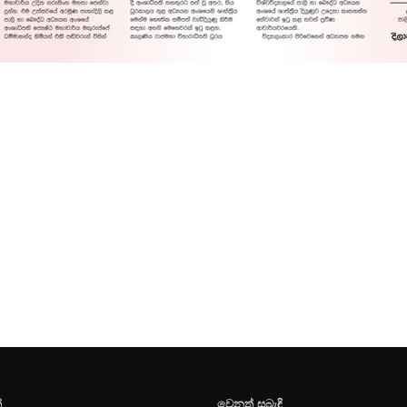
්
වෙනත් සබැඳි