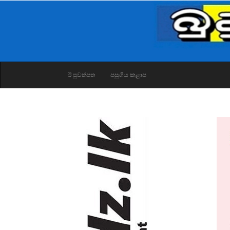
ඊ පුවත්පත
පසුගිය කළාප