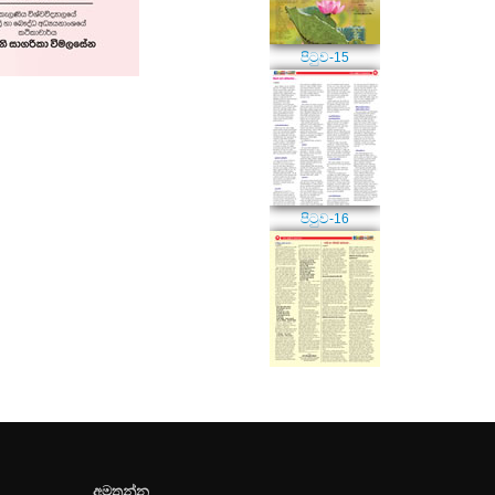
පිටුව-15
පිටුව-16
අමතන්න