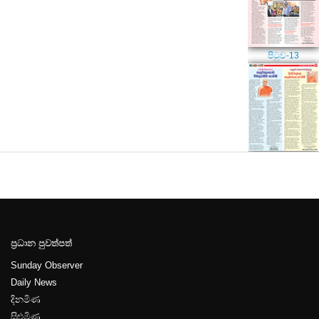
පිටුව-13
පිටුව-14
ප්‍රධාන පුවත්පත්
පිටුව-15
Sunday Observer
Daily News
දිනමිණ
සිළුමිණ