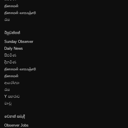
தினகரன்
தினகரன் வாரமஞ்சரி
පිටුව-16
රැස
ඊපුවත්පත්
Sunday Observer
Daily News
සිළුමිණ
දිනමිණ
தினகரன் வாரமஞ்சரி
தினகரன்
ආරෝග්‍යා
රැස
Y සඟරාව
මාංචු
වෙනත් සබැඳි
Observer Jobs